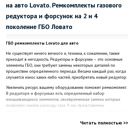
на авто Lovato. Ремкомплекты газового
редуктора и форсунок на 2 и 4
поколение ГБО Ловато
ГБО ремкомплекты Lovato для авто
Не существует ничего вечного и, техника, к сожалению, также
приходит в негодность. Редукторы и форсунки – это основные
элементы ГБО, они требуют замены некоторых деталей по
прошествии определенного периода. Весьма каждый раз, когда
случается износ каких-либо частей, приобретать новый редуктор.
Увеличить ресурс вашему оборудованию поможет ремкомплект.
В редукторе и форсунках есть определенный набор
изнашивающихся элементов, своевременная замена которых
позволяет снизить расходы газа. У нас представлены
ремкомплекты для наиболее известных редукторов и форсунок.
ГБО ремкомплекты Lovato для авто
включают в себя полный
Читать полностью >>
набор изнашиваемых элементов редуктора. Вам больше не
придется докупать расходники отдельно, ведь уже все можно