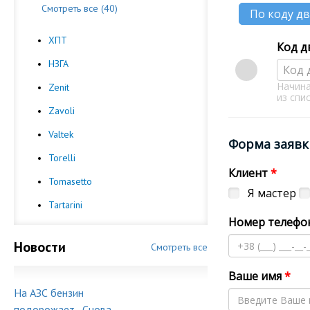
Смотреть все (40)
По коду д
ХПТ
Код д
НЗГА
Код 
Начина
Zenit
из спи
Zavoli
Valtek
Форма заявк
Torelli
Клиент
*
Tomasetto
Я мастер
Tartarini
Номер телефо
Новости
Смотреть все
Ваше имя
*
На АЗС бензин
подорожает...Снова...