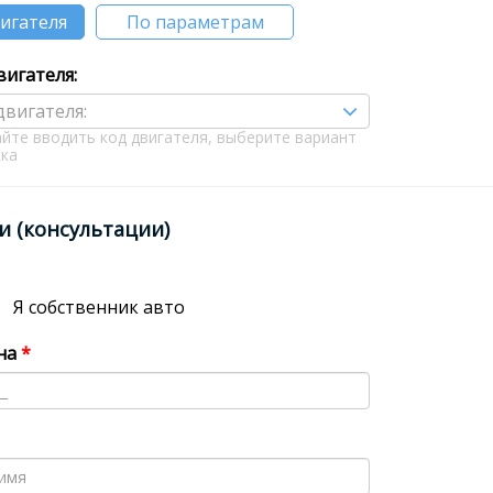
вигателя
По параметрам
вигателя:
двигателя:
йте вводить код двигателя, выберите вариант
ска
и (консультации)
Я собственник авто
на
*