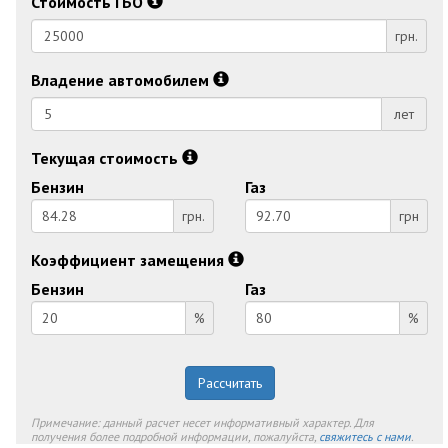
Стоимость ГБО
грн.
Владение автомобилем
лет
Текущая стоимость
Бензин
Газ
грн.
грн
Коэффициент замещения
Бензин
Газ
%
%
Рассчитать
Примечание: данный расчет несет информативный характер. Для
получения более подробной информации, пожалуйста,
свяжитесь с нами
.