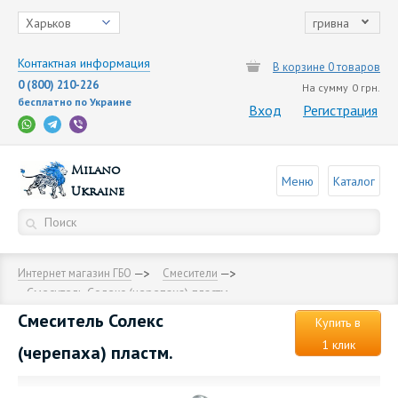
Харьков
гривна
Контактная информация
В корзине 0 товаров
0 (800) 210-226
На сумму
0 грн.
бесплатно по Украине
Вход
Регистрация
Milano
Меню
Каталог
Ukraine
Интернет магазин ГБО
Смесители
Смеситель Солекс (черепаха) пластм.
Смеситель Солекс
Купить в
1 клик
(черепаха) пластм.