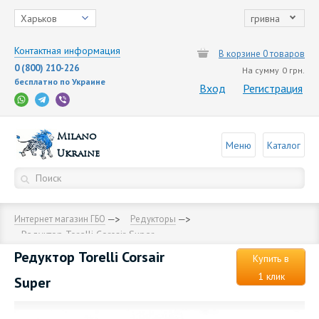
Харьков
гривна
Контактная информация
В корзине 0 товаров
0 (800) 210-226
На сумму
0 грн.
бесплатно по Украине
Вход
Регистрация
Milano
Меню
Каталог
Ukraine
Интернет магазин ГБО
Редукторы
Редуктор Torelli Corsair Super
Редуктор Torelli Corsair
Купить в
1 клик
Super