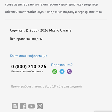
усовершенствованным техническим характеристикам редуктор
обеспечивает стабильную и надежную подачу и перекрытие газа.
Вход (мм)
Сертификаты:
Нет отзывов
8
Скачать Sertifikat-sootvetstviya-na-reduktor-Torelli-
Copyright © 2005 - 2026 Milano Ukraine
Гарантия на газовый редуктор (мес)
12
Corsair.pdf
Оставить отзыв
Все права защищены.
Мощность Редуктора
260
Контактная информация
Напряжение (В)
12
Перезвонить?
0 (800) 210-226
бесплатно по Украине
Производитель
Torelli
Время работы:
пн-пт: с 9 до 18,
сб-вс: выходной
Стандартное рабочее давление (бар)
1-2
Фильтрующий элемент
нет