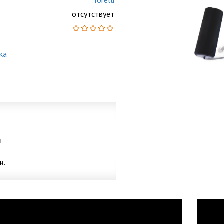
Torelli
отсутствует
ка
и
н.