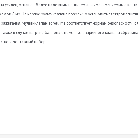
на усилен, оснащен более надежным вентилем (взаимозаменяемым с вентиле
ходом 8 мм. На корпус мультиклапана возможно установить электромагнитн
 зажигания. Мультиклапан Torelli M1 соответствует нормам безопасности: 
 а также в случае нагрева баллона с помощью аварийного клапана сбрасы
йство и монтажный набор.
ерекрытия подачи (шт)
Нет отзывов
те
Оставить отзыв
 в комплекте