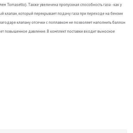
м Tomasetto). Также увеличена пропускная способность газа - как у
ый клапан, который перекрывает подачу газа при переходе на бензин
благодаря клапану отсечки с поплавком не позволяет наполнить баллон
вает повышенное давление. В комплект поставки входит выносное
1
есть
8
6
12
есть
250
нет