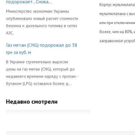
подорожает...Снова...
Корпус мультиклапа
Министерство экономики Украины
мультиклапана с вы
опубликовало новый расчет стоимости
или при отключении
бензина и дизельного топлива в сетях
более, чем на 80%,
АЗС.
заправочное устро
Газ метан (CNG) подорожал до 38
Вентиль для п
грн за куб. м
Видео:
ВЗУ в комплек
В Украине стремительно выросли
цены на газ метан (CNG), который до
Вход (мм)
недавнего времени наряду с пропан -
Выход (мм)
бутаном (LPG) оставался более д...
Гарантия
Недавно смотрели
Датчик уровня
Диаметр
Катушка