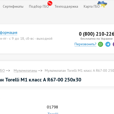
Сертификаты
Подбор ГБО
Техподдержка
Карта ГБО
нформация
0 (800) 210-22
-пт - с 9 до 18, сб-вс - выходной
бесплатно по Украине
Перезвонить?
ГБО
Мультиклапаны
Мультиклапан Тоrelli М1 класс А R67-00 25
 Тоrelli М1 класс А R67-00 250х30
.
01798