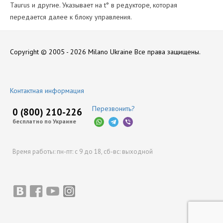
Taurus и другие. Указывает на t° в редукторе, которая
передается далее к блоку управления.
Количество Цилиндров
Нет отзывов
4
Copyright © 2005 - 2026 Milano Ukraine
Все права защищены.
Производитель
Stag
Оставить отзыв
Контактная информация
Перезвонить?
0 (800) 210-226
бесплатно по Украине
Время работы:
пн-пт: с 9 до 18,
сб-вс: выходной