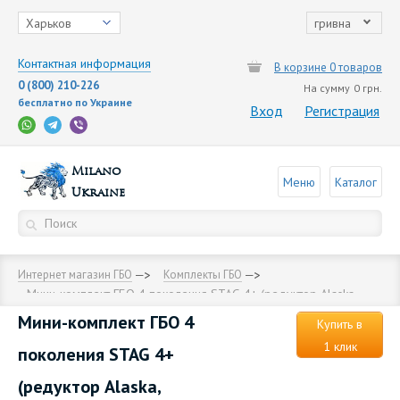
Харьков
гривна
Контактная информация
В корзине 0 товаров
0 (800) 210-226
На сумму
0 грн.
бесплатно по Украине
Вход
Регистрация
Milano
Меню
Каталог
Ukraine
Интернет магазин ГБО
Комплекты ГБО
Мини-комплект ГБО 4 поколения STAG 4+ (редуктор Alaska,
форсунки Torelli, фильтр, температурный датчик Бельгия)
Мини-комплект ГБО 4
Купить в
1 клик
поколения STAG 4+
(редуктор Alaska,