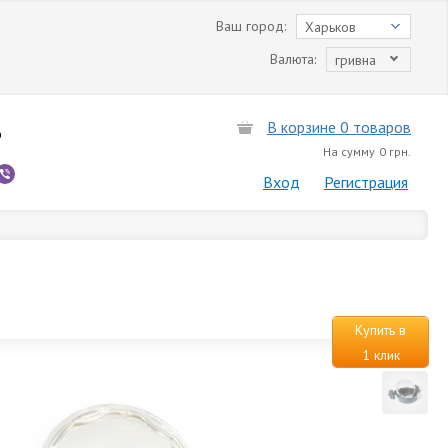
Ваш город:
Харьков
Валюта:
гривна
В корзине 0 товаров
6
На сумму
0 грн.
Вход
Регистрация
Купить в
1 клик