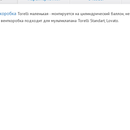
 коробка
Torelli маленькая - монтируется на цилиндрический баллон, 
 венткоробка подходит для мультиклапана Torelli Standart, Lovato.
ующих
Нет отзывов
roduktsii-Torelli.pdf
апанов
ь
Оставить отзыв
t-sootvetstviya-na-ventilyatsionnuyu-korobku-torelli.pdf