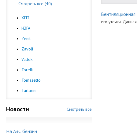
Смотреть все (40)
Вентиляционная
ХПТ
его утечки. Данная
НЗГА
Вид Комплект
Каталоги:
Zenit
Скачать Katalog-p
Для мультикл
Zavoli
Производител
Сертификаты:
Valtek
Скачать sertifika
Torelli
Tomasetto
Tartarini
Новости
Смотреть все
На АЗС бензин