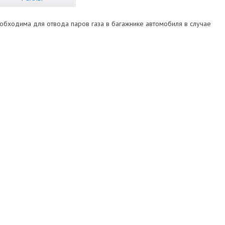
необходима для отвода паров газа в багажнике автомобиля в случае
К мультиклапанам
Torelli стандарт, Lovato
Torelli