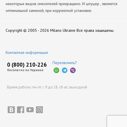
некоторых видов смесителей прекращено. И штуцер , является
оптимальной заменой, при корректной установке.
Вид Комплектующих
Нет отзывов
На 2-е поколение
Copyright © 2005 - 2026 Milano Ukraine
Все права защищены.
Производитель
НЗГА
Оставить отзыв
Контактная информация
Перезвонить?
0 (800) 210-226
бесплатно по Украине
Время работы:
пн-пт: с 9 до 18,
сб-вс: выходной