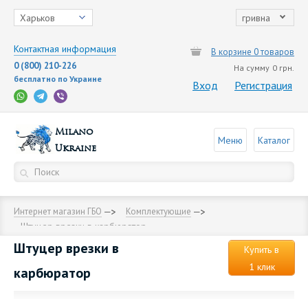
Харьков
гривна
Контактная информация
В корзине 0 товаров
0 (800) 210-226
На сумму
0 грн.
бесплатно по Украине
Вход
Регистрация
Milano
Меню
Каталог
Ukraine
Интернет магазин ГБО
Комплектующие
Штуцер врезки в карбюратор
Штуцер врезки в
Купить в
1 клик
карбюратор