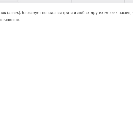
чок (алюм.). Блокирует попадания грязи и любых других мелких частиц
овечностью.
ующих
Нет отзывов
roduktsii-Torelli.pdf
ь
Оставить отзыв