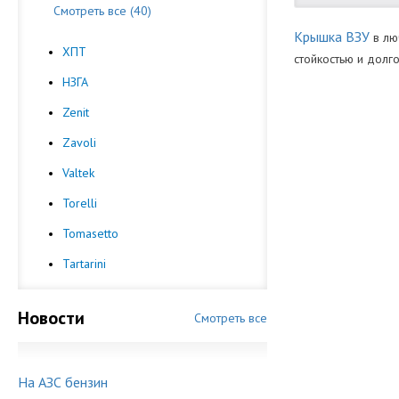
Смотреть все (40)
Крышка ВЗУ
в лю
ХПТ
стойкостью и долг
НЗГА
Вид Комплект
Каталоги:
Скачать Katalog-p
Zenit
Производител
Zavoli
Valtek
Torelli
Tomasetto
Tartarini
Новости
Смотреть все
На АЗС бензин