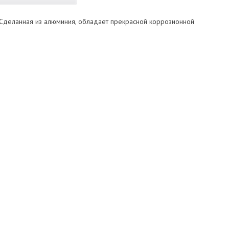
. Сделанная из алюминия, обладает прекрасной коррозионной
К мультиклапанам
Torelli