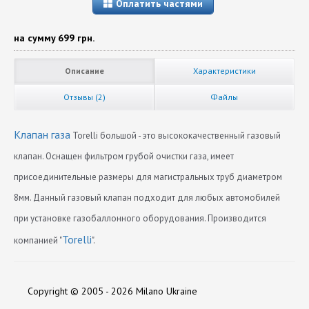
Оплатить частями
на сумму
699 грн.
Описание
Характеристики
Отзывы (2)
Файлы
Клапан газа
Torelli большой - это высококачественный газовый
клапан. Оснащен фильтром грубой очистки газа, имеет
присоединительные размеры для магистральных труб диаметром
8мм. Данный газовый клапан подходит для любых автомобилей
при установке газобаллонного оборудования. Производится
Torelli
компанией "
".
Вес (кг)
Каталоги:
Администратор Сайта
0,550
Скачать Katalog-produktsii-Torelli.pdf
Copyright © 2005 - 2026 Milano Ukraine
27.07.2016
Вход (мм)