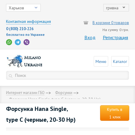
Харьков
гривна
Контактная информация
В корзине 0 товаров
0 (800) 210-226
На сумму
0 грн.
бесплатно по Украине
Вход
Регистрация
Milano
Меню
Каталог
Ukraine
Интернет магазин ГБО
Форсунки
Форсунка Hana Single, type С (черные, 20-30 Hp)
Форсунка Hana Single,
Купить в
1 клик
type С (черные, 20-30 Hp)