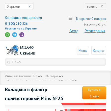
Харьков
гривна
Контактная информация
В корзине 0 товаров
0 (800) 210-226
На сумму
0 грн.
бесплатно по Украине
Вход
Регистрация
Milano
Меню
Каталог
Ukraine
Интернет магазин ГБО
Фильтры
Вкладыш в фильтр полиэстеровый Prins №25
Вкладыш в фильтр
Купить в
1 клик
полиэстеровый Prins №25