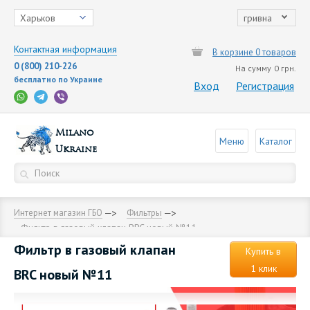
Харьков
гривна
Контактная информация
В корзине 0 товаров
0 (800) 210-226
На сумму
0 грн.
бесплатно по Украине
Вход
Регистрация
Milano
Меню
Каталог
Ukraine
Интернет магазин ГБО
Фильтры
Фильтр в газовый клапан BRC новый №11
Фильтр в газовый клапан
Купить в
1 клик
BRC новый №11