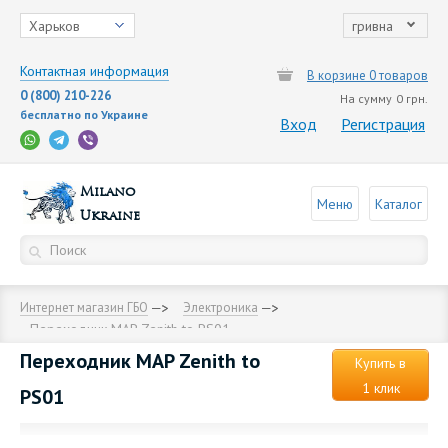
Харьков
гривна
Контактная информация
В корзине 0 товаров
0 (800) 210-226
На сумму
0 грн.
бесплатно по Украине
Вход
Регистрация
Milano
Меню
Каталог
Ukraine
Интернет магазин ГБО
Электроника
Переходник MAP Zenith to PS01
Переходник MAP Zenith to
Купить в
1 клик
PS01