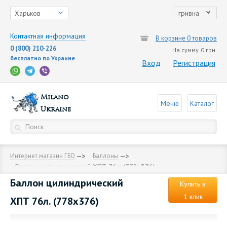
Харьков
гривна
Контактная информация
В корзине 0 товаров
0 (800) 210-226
На сумму
0 грн.
бесплатно по Украине
Вход
Регистрация
Milano
Меню
Каталог
Ukraine
Интернет магазин ГБО
Баллоны
Баллон цилиндрический ХПТ 76л. (778х376)
Баллон цилиндрический
Купить в
1 клик
ХПТ 76л. (778х376)