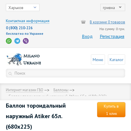
Харьков
гривна
Контактная информация
В корзине 0 товаров
0 (800) 210-226
На сумму
0 грн.
бесплатно по Украине
Вход
Регистрация
Milano
Меню
Каталог
Ukraine
Интернет магазин ГБО
Баллоны
Баллон тороидальный наружный Аtiker 65л. (680х225)
Баллон тороидальный
Купить в
1 клик
наружный Аtiker 65л.
(680х225)