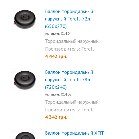
Баллон тороидальный
наружный Torelli 72л
(650х270)
Артикул: 01404
Тороидальный наружный
баллон Torelli 72л (650х270)...
Производитель: Torelli
4 442 грн.
Баллон тороидальный
наружный Torelli 78л
(720х240)
Артикул: 01405
Тороидальный наружный
баллон Torelli 78л (720x240)...
Производитель: Torelli
4 342 грн.
Баллон тороидальный ХПТ