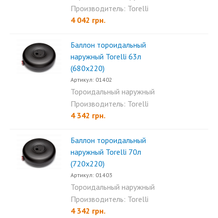
баллон Torelli 57л (650x220)...
Производитель: Torelli
4 042 грн.
Баллон тороидальный
наружный Torelli 63л
(680х220)
Артикул: 01402
Тороидальный наружный
баллон Torelli 63л (680х220)...
Производитель: Torelli
4 342 грн.
Баллон тороидальный
наружный Torelli 70л
(720х220)
Артикул: 01403
Тороидальный наружный
баллон Torelli 70л (720х220)...
Производитель: Torelli
4 342 грн.