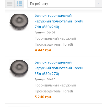
По рейтингу
Баллон тороидальный
наружный полнотелый Torelli
74л. (680х240)
Артикул: 01409
Тороидальный наружный
полнотелый баллон Torelli...
Производитель: Torelli
4 442 грн.
Баллон тороидальный
наружный полнотелый Torelli
85л. (680х270)
Артикул: 01410
Тороидальный наружный
полнотелый баллон Torelli...
Производитель: Torelli
5 240 грн.