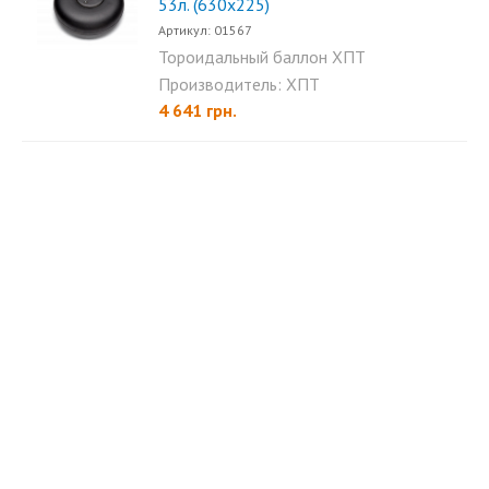
53л. (630х225)
Артикул: 01567
Тороидальный баллон ХПТ
53л. (630х225) внутренний...
Производитель: ХПТ
4 641 грн.